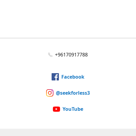
+96170917788
Facebook
@seekforless3
YouTube