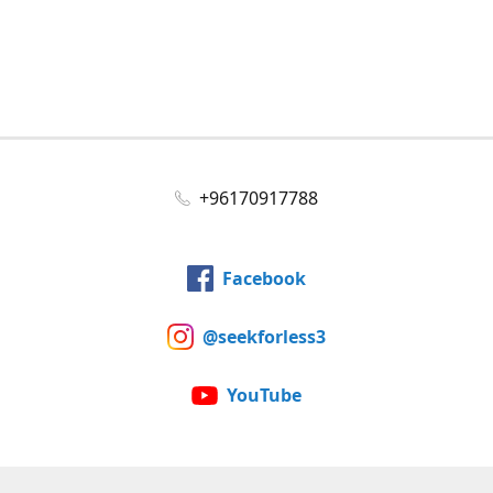
+96170917788
Facebook
@seekforless3
YouTube