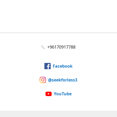
+96170917788
Facebook
@seekforless3
YouTube