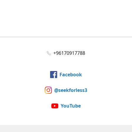
+96170917788
Facebook
@seekforless3
YouTube