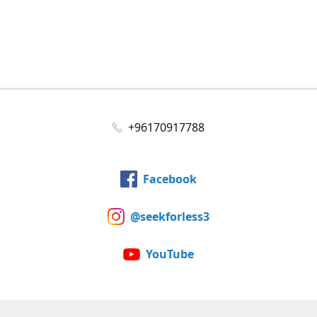
+96170917788
Facebook
@seekforless3
YouTube