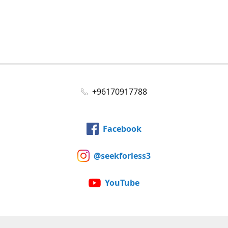
+96170917788
Facebook
@seekforless3
YouTube