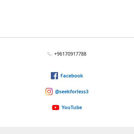
+96170917788
Facebook
@seekforless3
YouTube