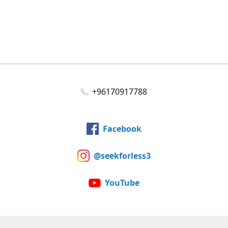
+96170917788
Facebook
@seekforless3
YouTube