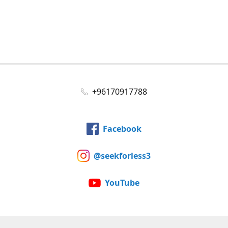
+96170917788
Facebook
@seekforless3
YouTube