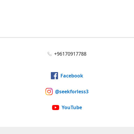
+96170917788
Facebook
@seekforless3
YouTube