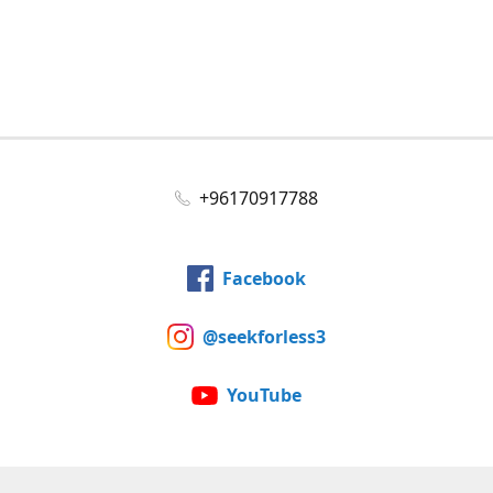
+96170917788
Facebook
@seekforless3
YouTube