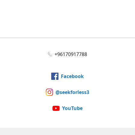
+96170917788
Facebook
@seekforless3
YouTube