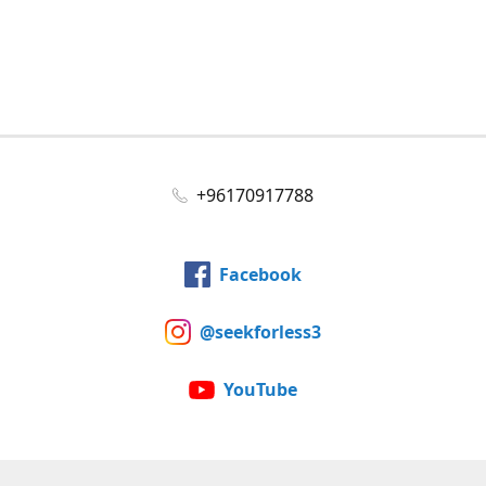
+96170917788
Facebook
@seekforless3
YouTube