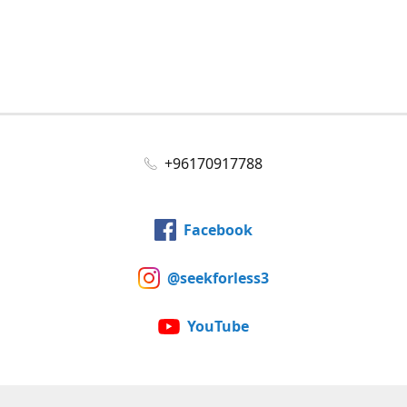
+96170917788
Facebook
@seekforless3
YouTube