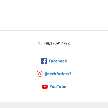
+96170917788
Facebook
@seekforless3
YouTube