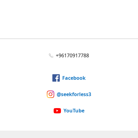
+96170917788
Facebook
@seekforless3
YouTube