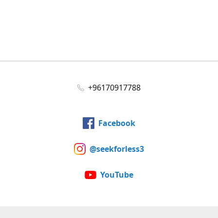
+96170917788
Facebook
@seekforless3
YouTube