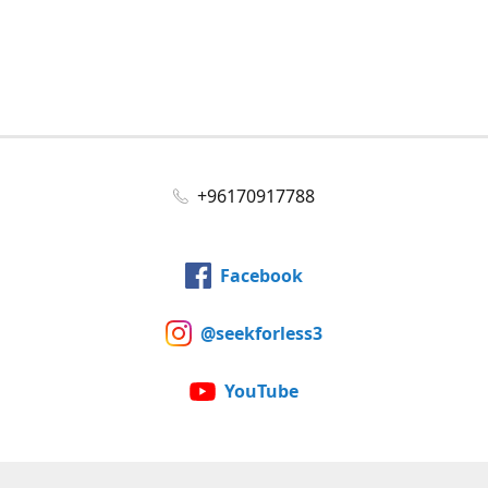
+96170917788
Facebook
@seekforless3
YouTube