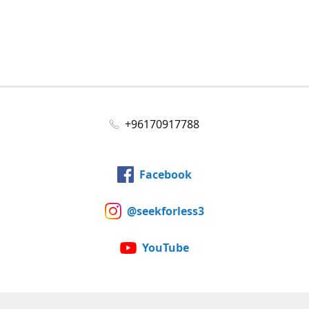
+96170917788
Facebook
@seekforless3
YouTube