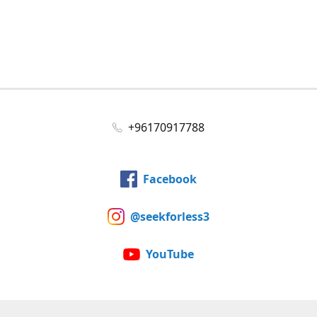
+96170917788
Facebook
@seekforless3
YouTube