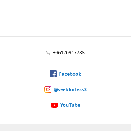
+96170917788
Facebook
@seekforless3
YouTube