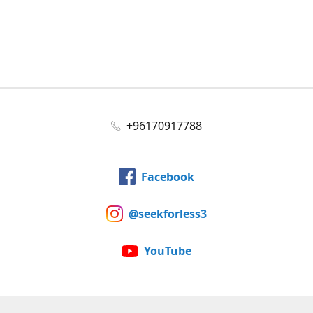
+96170917788
Facebook
@seekforless3
YouTube