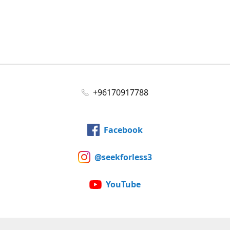
+96170917788
Facebook
@seekforless3
YouTube