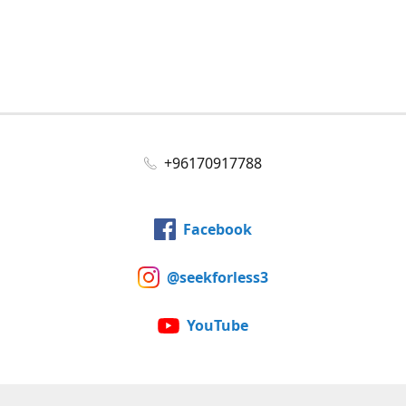
+96170917788
Facebook
@seekforless3
YouTube