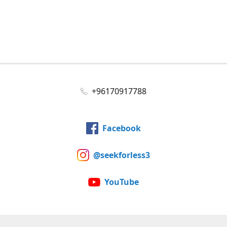
+96170917788
Facebook
@seekforless3
YouTube